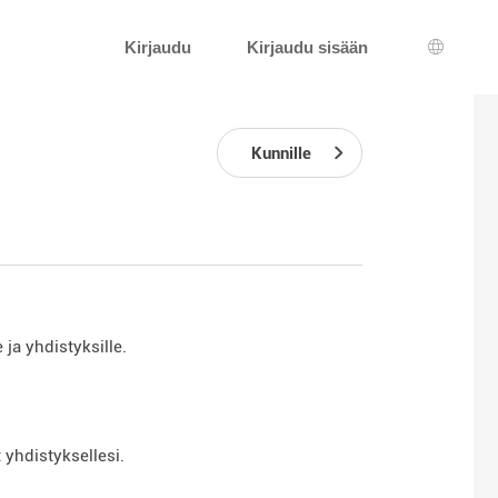
Kirjaudu
Kirjaudu sisään
Kielen v
Kunnille
 ja yhdistyksille.
 yhdistyksellesi.