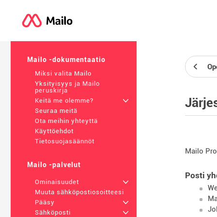
Mailo -dokumentaatio
Op
Miksi valita Mailo
Yksityisyys ja Mailo
peruskirja
Järjes
Keitä me olemme?
+
Seuraa meitä
Ota meihin yhteyttä
Käyttöehdot
Tietosuojasäännöt
Mailo Pro
Mailo -palvelut
Posti yh
Ominaisuudet
+
We
Muuta sähköpostiosoitteesi
Ma
Pääsy
+
Jo
Sähköposti
+