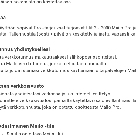
säinen hakemisto on käytettävissä.
oaa
yttöön sopivat Pro -tarjoukset tarjoavat tilit 2 - 2000 Mailo Pro 
ta. Tallennustila (posti + pilvi) on keskitetty ja jaettu vapaasti ka
nnus yhdistyksellesi
ta verkkotunnus mukauttaaksesi sähköpostiosoitteitasi.
irrä Mailo verkkotunnus, jonka olet ostanut muualta.
moita jo omistamasi verkkotunnus käyttämään sitä palvelujen Mai
ksen verkkosivusto
inosta yhdistystäsi verkossa ja luo Internet-esittelysi.
unnittele verkkosivustosi parhailla käytettävissä olevilla ilmaisilla
ytä verkkotunnusta, joka on ostettu osoitteesta Mailo Pro.
da ilmainen Mailo -tila
Sinulla on oltava Mailo -tili.