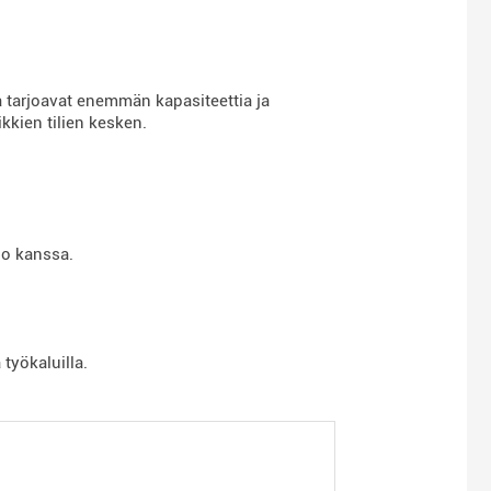
ja tarjoavat enemmän kapasiteettia ja
ikkien tilien kesken.
lo kanssa.
 työkaluilla.