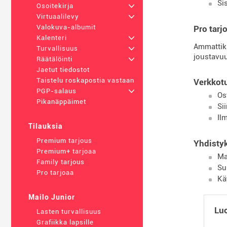
Si
Osoitekirja
+
Virtuaalilevy
+
Valokuva-albumit
Pro tarj
Kalenteri
+
Ammattikä
Turvallisuus
+
joustavuut
Räätälöinti
+
Jaetut tiedostot
Taistelu roskapostia vastaan
Verkkotu
PGP-salaus
+
Os
Pikanäppäimet
Si
Il
Tilauksia
Premium tarjous
Yhdisty
Premium+ tarjoaa
Ma
Family tarjous
Su
Pro tarjoaa
Kä
Mailo Junior
Luo
Lasten turvallisuus
Grafiikka lapsille