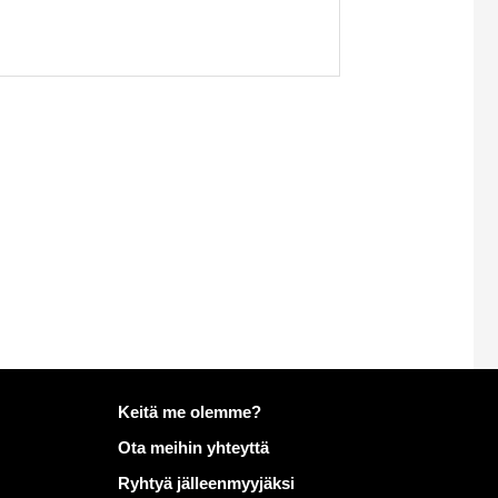
Lisätietoja aiheesta Mailo
Keitä me olemme?
Ota meihin yhteyttä
Ryhtyä jälleenmyyjäksi