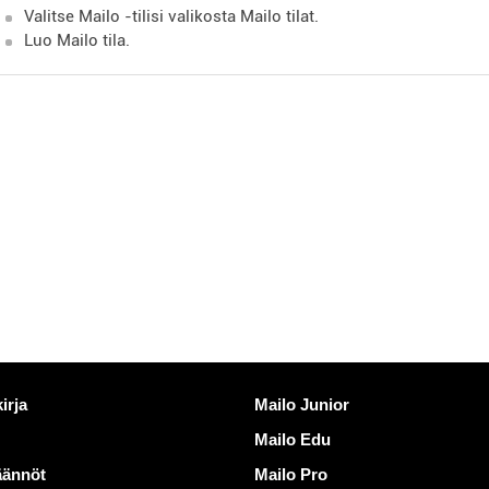
Valitse Mailo -tilisi valikosta Mailo tilat.
Luo Mailo tila.
inkkejä
Löydä Mailo
irja
Mailo Junior
Mailo Edu
äännöt
Mailo Pro