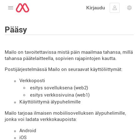
Kirjaudu
Avaa valikko
Kirjaudu si
Kiele
Pääsy
Mailo on tavoitettavissa mistä päin maailmaa tahansa, millä
tahansa päätelaitteella, sopivien rajapintojen kautta.
Postijärjestelmässä Mailo on seuraavat käyttöliittymät:
Verkkoposti
esitys sovelluksena (web2)
esitys verkkosivuina (web1)
Käyttöliittymä älypuhelimille
Mailo tarjoaa ilmaisen mobiilisovelluksen älypuhelimille,
jonka voi ladata verkkokaupoista:
Android
iOS