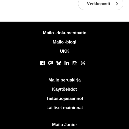
Verkkoposti
Lisää tietoa
Mailo -dokumentaatio
Mailo -blogi
UKK
Sosiaaliset verkostot
Facebook
Mastodon
Bluesky
LinkedIn
Instagram
Threads
Hyödyllisiä linkkejä
Mailo peruskirja
Käyttöehdot
Tietosuojasäännöt
Lailliset maininnat
Löydä Mailo
Mailo Junior