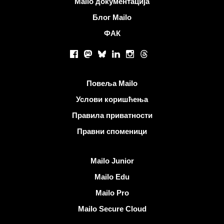
Mailo документација
Блог Mailo
ФАК
Друштвене мреже
Facebook
Mastodon
Bluesky
LinkedIn
Instagram
Threads
Корисни линкови
Повеља Mailo
Услови коришћења
Правила приватности
Правни споменици
Откријте Mailo
Mailo Junior
Mailo Edu
Mailo Pro
Mailo Secure Cloud