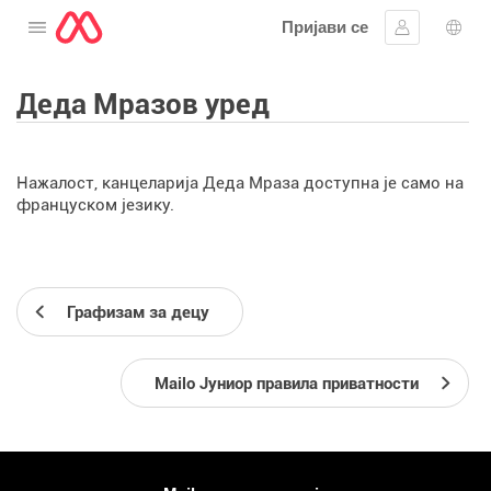
Пријави се
Отворите мени
Пријавите 
Избо
Деда Мразов уред
Нажалост, канцеларија Деда Мраза доступна је само на
француском језику.
Графизам за децу
Mailo Јуниор правила приватности
Више информација