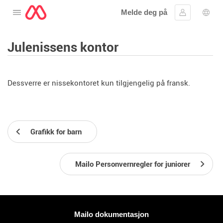
Melde deg på
Åpne menyen
Logg inn
Språ
Julenissens kontor
Dessverre er nissekontoret kun tilgjengelig på fransk.
Grafikk for barn
Mailo Personvernregler for juniorer
Mer informasjon
Mailo dokumentasjon