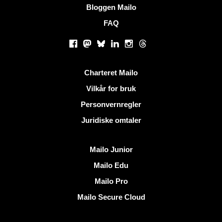
Bloggen Mailo
FAQ
Sosiale nettverk
Facebook
Mastodon
Bluesky
LinkedIn
Instagram
Threads
Nyttige lenker
Charteret Mailo
Vilkår for bruk
Personvernregler
Juridiske omtaler
Oppdag Mailo
Mailo Junior
Mailo Edu
Mailo Pro
Mailo Secure Cloud