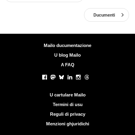
Ducumenti
Più infurmazione
Mailo ducumentazione
U blog Mailo
A FAQ
Rete suciale
Facebook
Mastodon
Bluesky
LinkedIn
Instagram
Threads
Ligami utili
U cartulare Mailo
Termini di usu
Reguli di privacy
Menzioni ghjuridichi