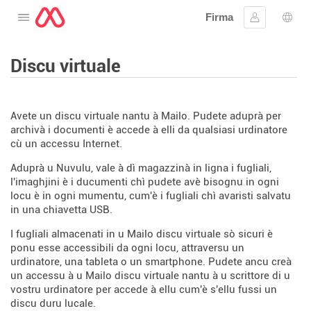
Firma
Apre u menu
Firmà lu
Sele
Discu virtuale
Avete un discu virtuale nantu à Mailo. Pudete aduprà per
archivà i documenti è accede à elli da qualsiasi urdinatore
cù un accessu Internet.
Aduprà u Nuvulu, vale à dì magazzinà in ligna i fugliali,
l'imaghjini è i ducumenti chì pudete avè bisognu in ogni
locu è in ogni mumentu, cum'è i fugliali chì avaristi salvatu
in una chiavetta USB.
I fugliali almacenati in u Mailo discu virtuale sò sicuri è
ponu esse accessibili da ogni locu, attraversu un
urdinatore, una tableta o un smartphone. Pudete ancu creà
un accessu à u Mailo discu virtuale nantu à u scrittore di u
vostru urdinatore per accede à ellu cum'è s'ellu fussi un
discu duru lucale.