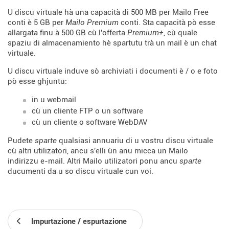
U discu virtuale hà una capacità di 500 MB per Mailo Free
conti è 5 GB per
Mailo Premium
conti. Sta capacità pò esse
allargata finu à 500 GB cù l'offerta
Premium+
, cù quale
spaziu di almacenamiento hè spartutu trà un mail è un chat
virtuale.
U discu virtuale induve sò archiviati i documenti è / o e foto
pò esse ghjuntu:
in u webmail
cù un cliente FTP o un software
cù un cliente o software WebDAV
Pudete
sparte
qualsiasi annuariu di u vostru discu virtuale
cù altri utilizatori, ancu s'elli ùn anu micca un Mailo
indirizzu e-mail. Altri Mailo utilizatori ponu ancu
sparte
ducumenti da u so discu virtuale cun voi.
Impurtazione / espurtazione