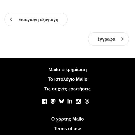
Εισαγωγή εξαγωγή
έγγραφα
Περισσότερες πληροφορίες
Mailo τεκμηρίωση
Το ιστολόγιο Mailo
Τις συχνές ερωτήσεις
Κοινωνικά δίκτυα
Facebook
Mastodon
Bluesky
LinkedIn
Instagram
Threads
Χρήσιμοι σύνδεσμοι
Ο χάρτης Mailo
Terms of use