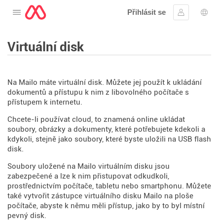
Přihlásit se
Otevřete nabídku
Přihlásit se
Výbě
Virtuální disk
Na Mailo máte virtuální disk. Můžete jej použít k ukládání
dokumentů a přístupu k nim z libovolného počítače s
přístupem k internetu.
Chcete-li používat cloud, to znamená online ukládat
soubory, obrázky a dokumenty, které potřebujete kdekoli a
kdykoli, stejně jako soubory, které byste uložili na USB flash
disk.
Soubory uložené na Mailo virtuálním disku jsou
zabezpečené a lze k nim přistupovat odkudkoli,
prostřednictvím počítače, tabletu nebo smartphonu. Můžete
také vytvořit zástupce virtuálního disku Mailo na ploše
počítače, abyste k němu měli přístup, jako by to byl místní
pevný disk.