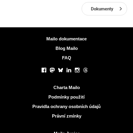
Dokumenty
Více informací
Mailo dokumentace
Blog Mailo
FAQ
Sociální sítě
Facebook
Mastodon
Bluesky
LinkedIn
Instagram
Threads
Užitečné odkazy
Charta Mailo
Podmínky použití
Pravidla ochrany osobních údajů
Právní zmínky
Objevit Mailo