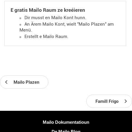
E gratis Mailo Raum ze kreéieren
Dir musst en Mailo Kont hunn.
An Ärem Mailo Kont, wielt "Mailo Plazen" am
Menü.
Erstellt e Mailo Raum.
Mailo Plazen
Famill Frigo
Méi Informatiounen
Mailo Dokumentatioun
De Mailo Blog