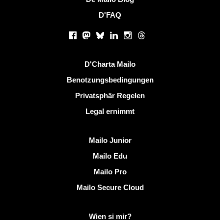
D'FAQ
Sozialen Netzwierker
Facebook
Mastodon
Bluesky
LinkedIn
Instagram
Threads
Nëtzlech Linken
D'Charta Mailo
Benotzungsbedingungen
Privatsphär Regelen
Legal ernimmt
Entdeckt Mailo
Mailo Junior
Mailo Edu
Mailo Pro
Mailo Secure Cloud
Méi Info op Mailo
Wien si mir?