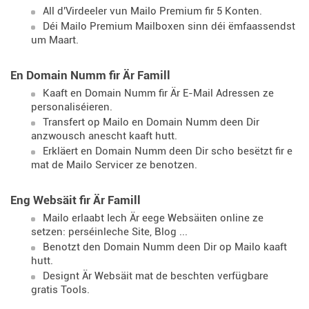
All d'Virdeeler vun Mailo Premium fir 5 Konten.
Déi Mailo Premium Mailboxen sinn déi ëmfaassendst
um Maart.
En Domain Numm fir Är Famill
Kaaft en Domain Numm fir Är E-Mail Adressen ze
personaliséieren.
Transfert op Mailo en Domain Numm deen Dir
anzwousch anescht kaaft hutt.
Erkläert en Domain Numm deen Dir scho besëtzt fir e
mat de Mailo Servicer ze benotzen.
Eng Websäit fir Är Famill
Mailo erlaabt Iech Är eege Websäiten online ze
setzen: perséinleche Site, Blog ...
Benotzt den Domain Numm deen Dir op Mailo kaaft
hutt.
Designt Är Websäit mat de beschten verfügbare
gratis Tools.