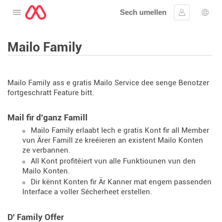
Sech umellen
Oppen de Menü
Umellen
Spro
Mailo Family
Mailo Family ass e gratis Mailo Service dee senge Benotzer
fortgeschratt Feature bitt.
Mail fir d'ganz Famill
Mailo Family erlaabt Iech e gratis Kont fir all Member
vun Ärer Famill ze kreéieren an existent Mailo Konten
ze verbannen.
All Kont profitéiert vun alle Funktiounen vun den
Mailo Konten.
Dir kënnt Konten fir Är Kanner mat engem passenden
Interface a voller Sécherheet erstellen.
D' Family Offer