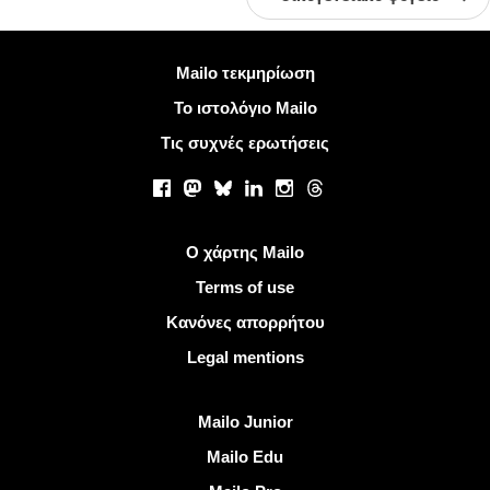
Περισσότερες πληροφορίες
Mailo τεκμηρίωση
Το ιστολόγιο Mailo
Τις συχνές ερωτήσεις
Κοινωνικά δίκτυα
Facebook
Mastodon
Bluesky
LinkedIn
Instagram
Threads
Χρήσιμοι σύνδεσμοι
Ο χάρτης Mailo
Terms of use
Κανόνες απορρήτου
Legal mentions
Ανακαλύψτε Mailo
Mailo Junior
Mailo Edu