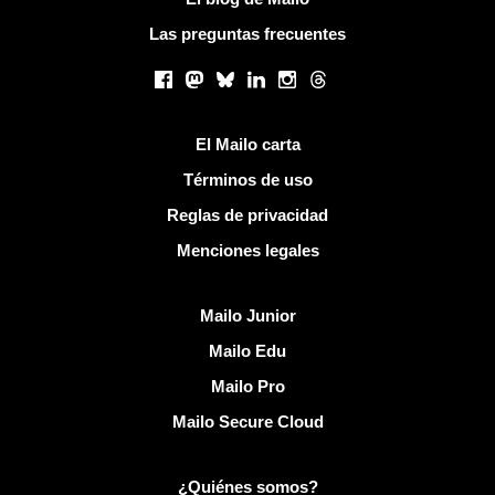
Las preguntas frecuentes
Redes sociales
Facebook
Mastodon
Bluesky
LinkedIn
Instagram
Threads
Enlaces útiles
El Mailo carta
Términos de uso
Reglas de privacidad
Menciones legales
Descubrir Mailo
Mailo Junior
Mailo Edu
Mailo Pro
Mailo Secure Cloud
Más información sobre Mailo
¿Quiénes somos?