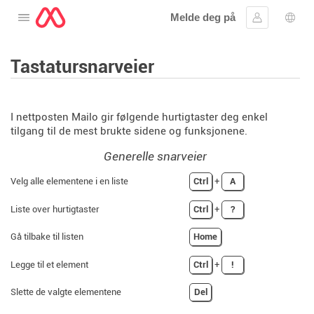
Melde deg på
Åpne menyen
Logg inn
Språ
Tastatursnarveier
I nettposten Mailo gir følgende hurtigtaster deg enkel
tilgang til de mest brukte sidene og funksjonene.
Generelle snarveier
Velg alle elementene i en liste
Ctrl
+
A
Liste over hurtigtaster
Ctrl
+
?
Gå tilbake til listen
Home
Legge til et element
Ctrl
+
!
Slette de valgte elementene
Del