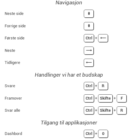
Navigasjon
Neste side
⇟
Forrige side
⇞
Første side
Ctrl
+
⟵
Neste
⟶
Tidligere
⟵
Handlinger vi har et budskap
Svare
Ctrl
+
R
Framover
Ctrl
+
Skifte
+
F
Svar alle
Ctrl
+
Skifte
+
R
Tilgang til applikasjoner
Dashbord
Ctrl
+
0