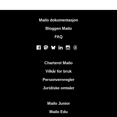
Mer informasjon
Mailo dokumentasjon
Bloggen Mailo
FAQ
Sosiale nettverk
Facebook
Mastodon
Bluesky
LinkedIn
Instagram
Threads
Nyttige lenker
Charteret Mailo
Vilkår for bruk
Personvernregler
Juridiske omtaler
Oppdag Mailo
Mailo Junior
Mailo Edu