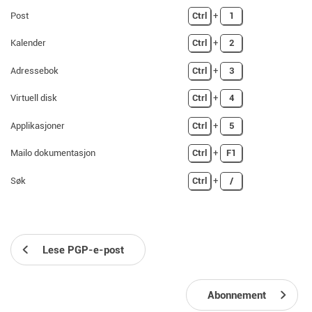
Post
Ctrl
+
1
Kalender
Ctrl
+
2
Adressebok
Ctrl
+
3
Virtuell disk
Ctrl
+
4
Applikasjoner
Ctrl
+
5
Mailo dokumentasjon
Ctrl
+
F1
Søk
Ctrl
+
/
Lese PGP-e-post
Abonnement