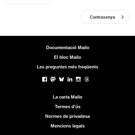
Contrasenya
Més informació
Documentació Mailo
El bloc Mailo
Les preguntes més freqüents
Xarxes socials
Facebook
Mastodon
Bluesky
LinkedIn
Instagram
Threads
Links útils
La carta Mailo
Termes d'ús
Normes de privadesa
Mencions legals