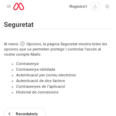
Registra't
Obre el menú
Inicia la se
Sele
Seguretat
Al menú
Opcions
, la pàgina
Seguretat
mostra totes les
opcions que us permeten protegir i controlar l'accés al
vostre compte Mailo:
Contrasenya
Contrasenya oblidada
Autenticació per correu electrònic
Autenticació de dos factors
Contrasenyes de l’aplicació
Historial de connexions
Recordatoris