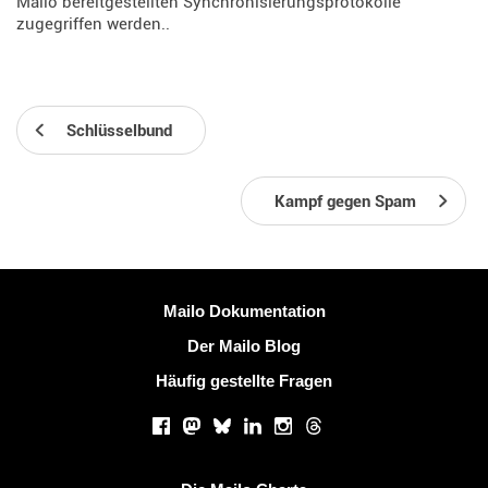
Mailo bereitgestellten Synchronisierungsprotokolle
zugegriffen werden..
Schlüsselbund
Kampf gegen Spam
Weitere Information
Mailo Dokumentation
Der Mailo Blog
Häufig gestellte Fragen
Soziale Netzwerke
Facebook
Mastodon
Bluesky
LinkedIn
Instagram
Threads
Nützliche Links