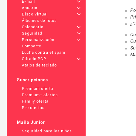
E-mail
+
Anuario
+
Po
Disco virtual
+
Pr
Álbumes de fotos
¿Q
Calendario
+
Seguridad
+
Cu
Personalización
+
Cu
Comparte
Su
Lucha contra el spam
Ma
Cifrado PGP
+
Atajos de teclado
Suscripciones
Premium oferta
Premium+ ofertas
Family oferta
Pro ofertas
Mailo Junior
Seguridad para los niños