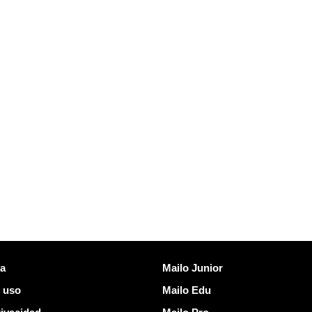
es
Descubrir Mailo
ta
Mailo Junior
 uso
Mailo Edu