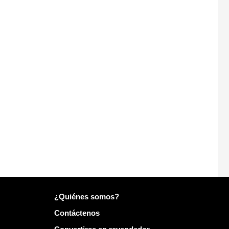
Más información sobre Mailo
¿Quiénes somos?
Contáctenos