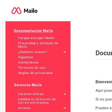
Documentación Mailo
Porqué escoger Mailo
Privacidad y estatuto de
Mailo
Docu
¿Quiénes somos?
+
Síguenos
Contáctenos
Términos de uso
Reglas de privacidad
Bienven
Servicios Mailo
Aquí pued
Características
+
Si no pue
Cambia tu direccion de
correo electronico
Puedes ex
Acceso
+