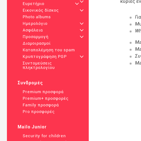
κύριες ε
+
Ευρετήριο
+
Εικονικός δίσκος
+
Γι
Photo albums
Μυ
Ημερολόγιο
+
Ασφάλεια
+
Wh
Προσαρμογή
+
Ma
Διαμοιρασμοί
Ma
Καταπολέμηση του spam
Συ
Κρυπτογράφηση PGP
+
Ma
Συντομεύσεις
πληκτρολογίου
Συνδρομές
Premium προσφορά
Premium+ προσφορές
Family προσφορά
Pro προσφορές
Mailo Junior
Security for children