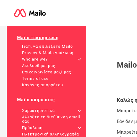
Mailo τεκμηρίωση
Γιατί να επιλέξετε Mailo
Privacy & Mailo ναύλωση
Who are we?
+
Mail
Ακολουθησε μας
Επικοινωνίστε μαζί μας
Terms of use
Κανόνες απορρήτου
Καλώς ή
Mailo υπηρεσίες
Μπορείτε
Χαρακτηριστικά
+
Αλλάξτε τη διεύθυνση email
Εάν δεν 
σας
Πρόσβαση
+
Μπορείτε
Ηλεκτρονική αλληλογραφία