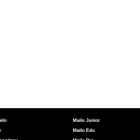
νδεσμοι
Ανακαλύψτε Mailo
ilo
Mailo Junior
e
Mailo Edu