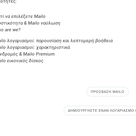
νότητες:
ατί να επιλέξετε Mailo
στικότητα & Mailo ναύλωση
o are we?
ilo λογαριασμοί: παρουσίαση και λεπτομερή βοήθεια
ilo λογαριασμοί: χαρακτηριστικά
νδρομές & Mailo Premium
ilo εικονικός δίσκος
ΠΡΌΣΒΑΣΗ MAILO
ΔΗΜΙΟΥΡΓΉΣΤΕ ΈΝΑΝ ΛΟΓΑΡΙΑΣΜΌ 