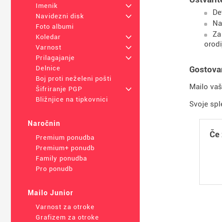
Imenik
+
De
Navidezni disk
+
Na
Foto albumi
Za
Koledar
+
orodi
Varnost
+
Prilagajanje
+
Gostovan
Delnice
Boj proti neželeni pošti
Mailo vaš
Šifriranje PGP
+
Bližnjice na tipkovnici
Svoje spl
Naročnin
Če 
Premium ponudba
Premium+ ponudb
Family ponudba
Pro ponudb
Mailo Junior
Varnost za otroke
Grafizem za otroke