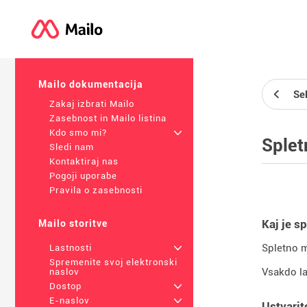
Mailo dokumentacija
Se
Zakaj izbrati Mailo
Zasebnost in Mailo listina
Kdo smo mi?
+
Splet
Sledi nam
Kontaktiraj nas
Pogoji uporabe
Pravila o zasebnosti
Kaj je s
Mailo storitve
Spletno m
Lastnosti
+
Spremenite svoj elektronski
Vsakdo la
naslov
Dostop
+
E-naslov
+
Ustvarit