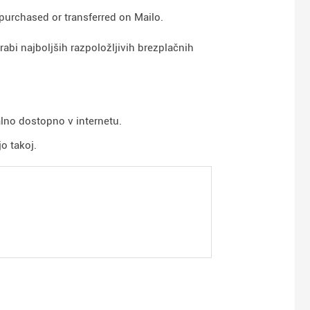
purchased or transferred on Mailo.
bi najboljših razpoložljivih brezplačnih
alno dostopno v internetu.
o takoj.