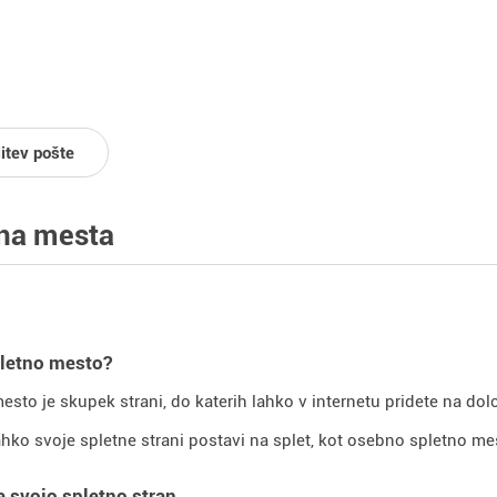
litev pošte
na mesta
pletno mesto?
esto je skupek strani, do katerih lahko v internetu pridete na do
hko svoje spletne strani postavi na splet, kot osebno spletno mes
e svojo spletno stran