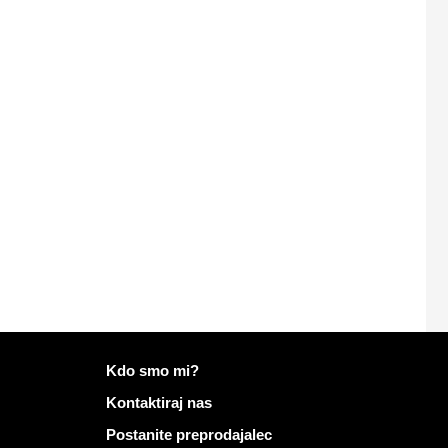
Več informacij o Mailo
Kdo smo mi?
Kontaktiraj nas
Postanite preprodajalec