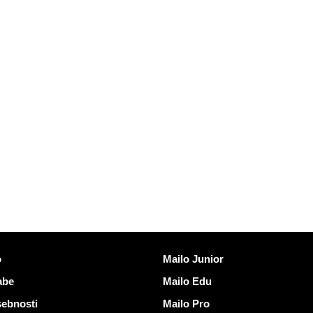
vezave
Odkrijte Mailo
o
Mailo Junior
abe
Mailo Edu
sebnosti
Mailo Pro