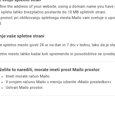
fine the address of your website, using a domain name you have 
 spletu lahko brezplačno postavite do 10 MB spletnih strani.
 pomoč pri oblikovanju spletnega mesta Mailo vam svetuje o upora
j.
je vaše spletne strani
e spletno mesto gosti 24 ur na dan in 7 dni v tednu, tako da je st
etno mesto lahko kadar koli spremenite in posodobitve se izvedej
želite to narediti, morate imeti prost Mailo prostor:
Imeti morate račun Mailo.
V svojem računu Mailo v meniju izberite »Mailo presledkov«.
Ustvari Mailo prostor.