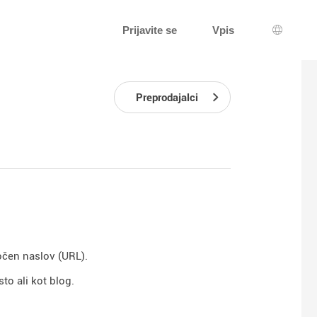
Prijavite se
Vpis
Izbira j
Preprodajalci
ločen naslov (URL).
to ali kot blog.