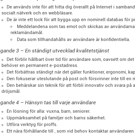
De används inte för att hitta dig överallt på Internet i samban
socialt nätverk och en webbläsare.
De är inte ett lock för att bygga upp en nominell databas för p
Meddelandena som tas emot och skickas av användarna lä
reklamändamål.
Data som tillhandahålls av användare är konfidentiella.
gande 3 – En ständigt utvecklad kvalitetstjänst
Det förblir hållbart över tid för användare som, oavsett om det
behöver en permanent e-postadress.
Det förbättras ständigt när det gäller funktioner, ergonomi, kap
Den fokuserar uteslutande på post och försvinner inte till e
Den behärskar sin teknik för att förbli innovativ och svara p
dröjsmål.
gande 4 – Hänsyn tas till varje användare
En lösning för alla: vuxna, barn, seniorer.
Uppmärksamhet på familjer och barns säkerhet.
Utföra verktyg för proffs.
Ett nära förhållande till
, som vid behov kontaktar användaren v