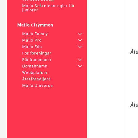
Mailo Sekretessregler för
juniorer
Mailo utrymmen
Mailo Family
+
Mailo Pro
+
Mailo Edu
+
Åta
För föreningar
För kommuner
+
Domännamn
+
Webbplatser
Återförsäljare
Mailo Universe
Åta