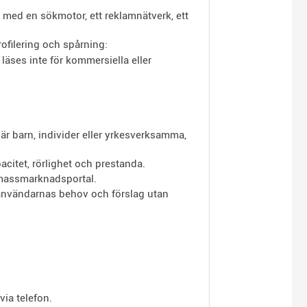
d med en sökmotor, ett reklamnätverk, ett
rofilering och spårning:
ses inte för kommersiella eller
 är barn, individer eller yrkesverksamma,
acitet, rörlighet och prestanda.
n massmarknadsportal.
å användarnas behov och förslag utan
ia telefon.