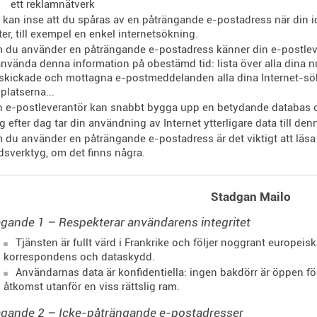
ett reklamnätverk
 kan inse att du spåras av en påträngande e-postadress när din id
ter, till exempel en enkel internetsökning.
 du använder en påträngande e-postadress känner din e-postlever
nvända denna information på obestämd tid: lista över alla dina nu
skickade och mottagna e-postmeddelanden alla dina Internet-sökn
latserna...
n e-postleverantör kan snabbt bygga upp en betydande databas 
g efter dag tar din användning av Internet ytterligare data till den
 du använder en påträngande e-postadress är det viktigt att läsa 
sverktyg, om det finns några.
Stadgan Mailo
gande 1 – Respekterar användarens integritet
Tjänsten är fullt värd i Frankrike och följer noggrant europe
korrespondens och dataskydd.
Användarnas data är konfidentiella: ingen bakdörr är öppen 
åtkomst utanför en viss rättslig ram.
agande 2 – Icke-påträngande e-postadresser