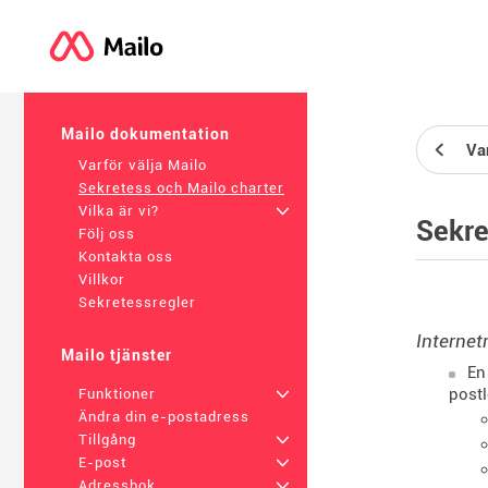
Mailo dokumentation
Var
Varför välja Mailo
Sekretess och Mailo charter
Vilka är vi?
+
Sekre
Följ oss
Kontakta oss
Villkor
Sekretessregler
Internet
Mailo tjänster
En
postl
Funktioner
+
Ändra din e-postadress
Tillgång
+
E-post
+
Adressbok
+