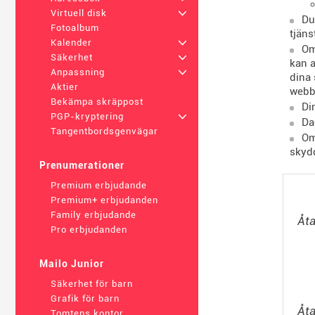
Virtuell disk
+
Du
Fotoalbum
tjäns
Kalender
+
Om
Säkerhet
+
kan a
Anpassning
+
dina 
Aktier
webbp
Bekämpa skräppost
Di
PGP-kryptering
+
Da
Tangentbordsgenvägar
Om
skydd
Prenumerationer
Premium erbjudande
Premium+ erbjudanden
Family erbjudande
Åta
Pro erbjudanden
Mailo Junior
Säkerhet för barn
Grafik för barn
Åt
Tomtens kontor