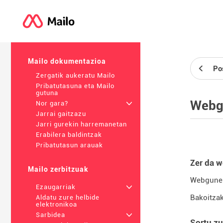
Mailo dokumentazioa
Po
Zergatik aukeratu Mailo
Pribatutasuna eta Mailo
gutuna
Webg
Nor gara?
+
Jarrai gaitzazu
Jarri gurekin harremanetan
Erabilera baldintzak
Pribatutasun arauak
Zer da 
Mailo zerbitzuak
Webgune b
Ezaugarriak
+
Bakoitzak
Aldatu zure helbide
elektronikoa
Sarbidea
+
Sortu z