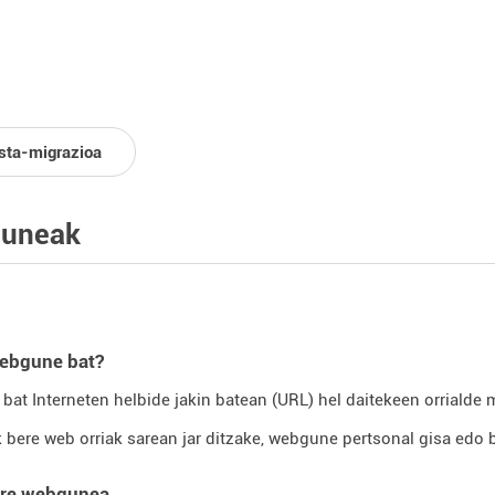
sta-migrazioa
uneak
webgune bat?
at Interneten helbide jakin batean (URL) hel daitekeen orrialde 
 bere web orriak sarean jar ditzake, webgune pertsonal gisa edo b
ure webgunea