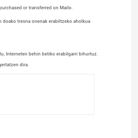
purchased or transferred on Mailo.
n doako tresna onenak erabiltzeko aholkua
 Interneten behin betiko erabilgarri bihurtuz.
rtatzen dira.