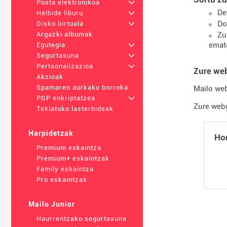
Posta elektronikoa
+
De
Helbide liburu
+
Do
Disko birtuala
+
Zu
Argazki albumak
emat
Egutegia
+
Segurtasuna
+
Pertsonalizazioa
+
Zure we
Akzioak
Spamaren aurkako borroka
Mailo web
PGP enkriptatzea
+
Zure webg
Teklatuko lasterbideak
Harpidetzak
Hor
Premium eskaintza
Premium+ eskaintzak
Family eskaintza
Pro eskaintzak
Mailo Junior
Haurrentzako segurtasuna