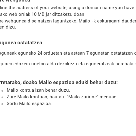
fine the address of your website, using a domain name you have 
ako web orriak 10 MB jar ditzakezu doan.
re webgunea diseinatzen laguntzeko, Mailo -k eskuragarri daude
en dizu.
bgunea ostatatzea
guneak eguneko 24 orduetan eta astean 7 egunetan ostatatzen du,
unea edozein unetan alda dezakezu eta eguneratzeak berehala ge
retarako, doako Mailo espazioa eduki behar duzu:
Mailo kontua izan behar duzu.
Zure Mailo kontuan, hautatu "Mailo zuriune" menuan.
Sortu Mailo espazioa.