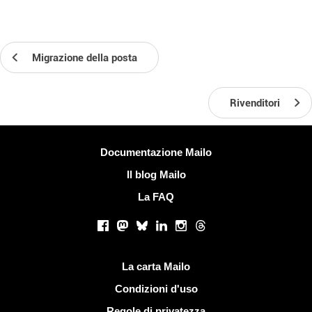
Migrazione della posta
Rivenditori
Più informazioni
Documentazione Mailo
Il blog Mailo
La FAQ
Social networks
Facebook
Mastodon
Bluesky
LinkedIn
Instagram
Threads
Link utili
La carta Mailo
Condizioni d'uso
Regole di privatezza