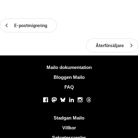
E-postmigrering
Återförsäljare
Mer information
Mailo dokumentation
Bloggen Mailo
FAQ
Sociala nätverk
Facebook
Mastodon
Bluesky
LinkedIn
Instagram
Threads
Användbara länkar
Stadgan Mailo
Villkor
Sekretessregler