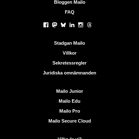
Bloggen Mailo
FAQ
Sociala nätverk
Facebook
Mastodon
Bluesky
LinkedIn
Instagram
Threads
Användbara länkar
Stadgan Mailo
Villkor
Sekretessregler
Juridiska omnämnanden
Upptäck Mailo
Mailo Junior
Mailo Edu
Mailo Pro
Mailo Secure Cloud
Mer information på Mailo